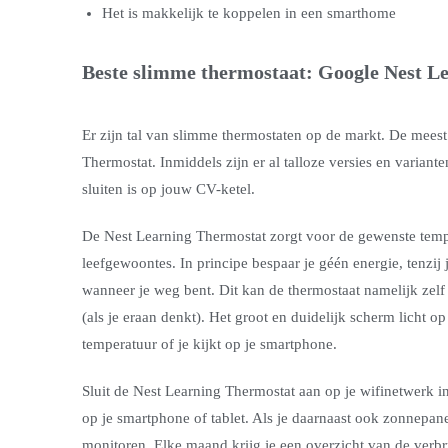
Het is makkelijk te koppelen in een smarthome
Beste slimme thermostaat: Google Nest L
Er zijn tal van slimme thermostaten op de markt. De meest
Thermostat. Inmiddels zijn er al talloze versies en variante
sluiten is op jouw CV-ketel.
De Nest Learning Thermostat zorgt voor de gewenste temp
leefgewoontes. In principe bespaar je géén energie, tenzij
wanneer je weg bent. Dit kan de thermostaat namelijk zelf 
(als je eraan denkt). Het groot en duidelijk scherm licht op 
temperatuur of je kijkt op je smartphone.
Sluit de Nest Learning Thermostat aan op je wifinetwerk 
op je smartphone of tablet. Als je daarnaast ook zonnepane
monitoren. Elke maand krijg je een overzicht van de verbru