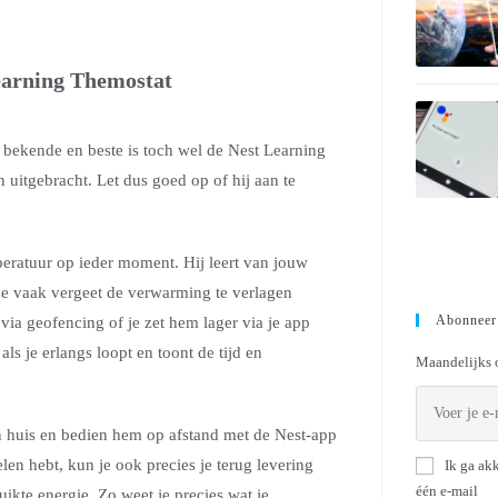
earning Themostat
 bekende en beste is toch wel de Nest Learning
n uitgebracht. Let dus goed op of hij aan te
eratuur op ieder moment. Hij leert van jouw
 je vaak vergeet de verwarming te verlagen
Abonneer
via geofencing of je zet hem lager via je app
als je erlangs loopt en toont de tijd en
Maandelijks o
in huis en bedien hem op afstand met de Nest-app
len hebt, kun je ook precies je terug levering
Ik ga ak
één e-mail
ikte energie. Zo weet je precies wat je