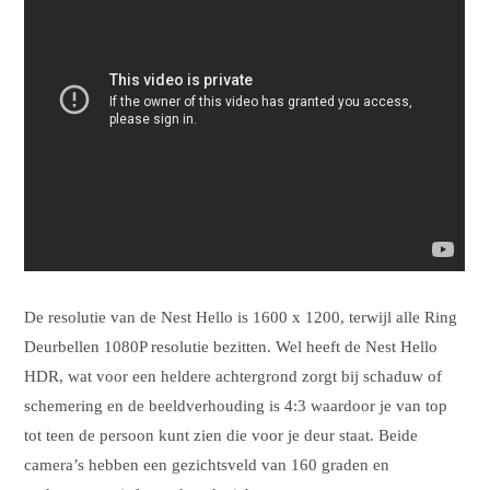
De resolutie van de Nest Hello is 1600 x 1200, terwijl alle Ring
Deurbellen 1080P resolutie bezitten. Wel heeft de Nest Hello
HDR, wat voor een heldere achtergrond zorgt bij schaduw of
schemering en de beeldverhouding is 4:3 waardoor je van top
tot teen de persoon kunt zien die voor je deur staat. Beide
camera’s hebben een gezichtsveld van 160 graden en