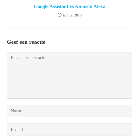
Google Assistant vs Amazon Alexa
april 2, 2018
Geef een reactie
Reactie
Voer
je
naam
Voer
of
je