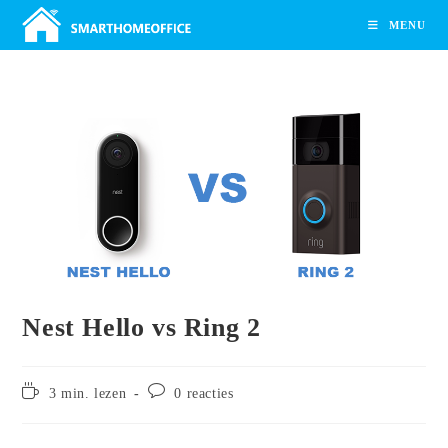
Ga
MENU
naar
inhoud
Nest Hello vs Ring 2
Leestijd:
Bericht
3 min. lezen
0 reacties
reacties: