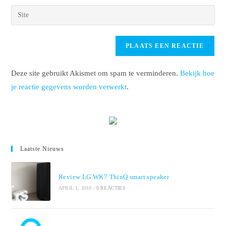
gebruikersnaam
e-
Voer
in
mail
je
om
in
site
te
om
URL
reageren
te
in
kunnen
Deze site gebruikt Akismet om spam te verminderen.
Bekijk hoe
(optioneel)
reageren
je reactie gegevens worden verwerkt
.
Laatste Nieuws
Review LG WK7 ThinQ smart speaker
APRIL 1, 2019
/
0 REACTIES