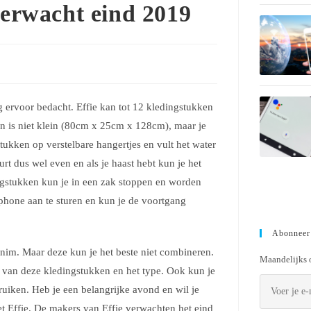
verwacht eind 2019
ng ervoor bedacht. Effie kan tot 12 kledingstukken
n is niet klein (80cm x 25cm x 128cm), maar je
tukken op verstelbare hangertjes en vult het water
urt dus wel even en als je haast hebt kun je het
ngstukken kun je in een zak stoppen en worden
tphone aan te sturen en kun je de voortgang
Abonneer
enim. Maar deze kun je het beste niet combineren.
Maandelijks o
sis van deze kledingstukken en het type. Ook kun je
 ruiken. Heb je een belangrijke avond en wil je
et Effie. De makers van Effie verwachten het eind