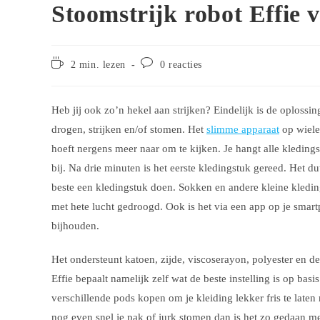
Stoomstrijk robot Effie 
Leestijd:
Bericht
2 min. lezen
0 reacties
reacties:
Heb jij ook zo’n hekel aan strijken? Eindelijk is de oplossi
drogen, strijken en/of stomen. Het
slimme apparaat
op wiele
hoeft nergens meer naar om te kijken. Je hangt alle kledings
bij. Na drie minuten is het eerste kledingstuk gereed. Het du
beste een kledingstuk doen. Sokken en andere kleine kledi
met hete lucht gedroogd. Ook is het via een app op je smar
bijhouden.
Het ondersteunt katoen, zijde, viscoserayon, polyester en d
Effie bepaalt namelijk zelf wat de beste instelling is op ba
verschillende pods kopen om je kleiding lekker fris te laten
nog even snel je pak of jurk stomen dan is het zo gedaan m