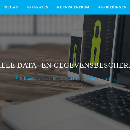
NIEUWS
APPARATEN
KENNISCENTRUM
AANBIEDINGEN
ELE DATA- EN GEGEVENSBESCHE
>
Kenniscentrum
>
Mobiele data- en gegevensbescherming