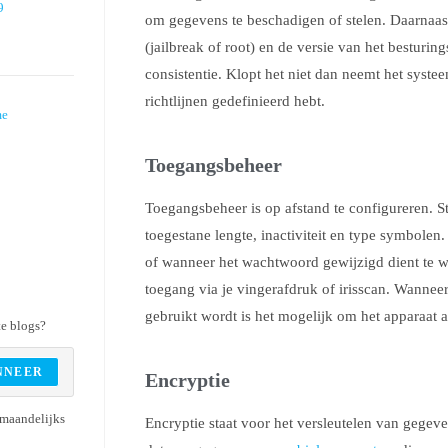
9
om gegevens te beschadigen of stelen. Daarnaast 
(jailbreak of root) en de versie van het besturin
consistentie. Klopt het niet dan neemt het systee
richtlijnen gedefinieerd hebt.
me
Toegangsbeheer
Toegangsbeheer is op afstand te configureren. 
toegestane lengte, inactiviteit en type symbole
of wanneer het wachtwoord gewijzigd dient te wo
toegang via je vingerafdruk of irisscan. Wanne
gebruikt wordt is het mogelijk om het apparaat 
te blogs?
NNEER
Encryptie
 maandelijks
Encryptie staat voor het versleutelen van gegev