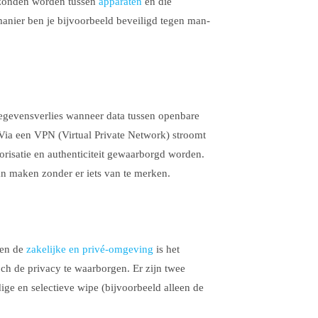
rzonden worden tussen
apparaten
en die
anier ben je bijvoorbeeld beveiligd tegen man-
egevensverlies wanneer data tussen openbare
Via een VPN (Virtual Private Network) stroomt
torisatie en authenticiteit gewaarborgd worden.
n maken zonder er iets van te merken.
sen de
zakelijke en privé-omgeving
is het
ch de privacy te waarborgen. Er zijn twee
ige en selectieve wipe (bijvoorbeeld alleen de