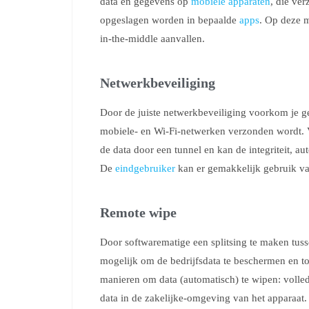
data en gegevens op
mobiele apparaten
, die ve
opgeslagen worden in bepaalde
apps
. Op deze m
in-the-middle aanvallen.
Netwerkbeveiliging
Door de juiste netwerkbeveiliging voorkom je g
mobiele- en Wi-Fi-netwerken verzonden wordt. 
de data door een tunnel en kan de integriteit, au
De
eindgebruiker
kan er gemakkelijk gebruik va
Remote wipe
Door softwarematige een splitsing te maken tus
mogelijk om de bedrijfsdata te beschermen en to
manieren om data (automatisch) te wipen: volled
data in de zakelijke-omgeving van het apparaat.